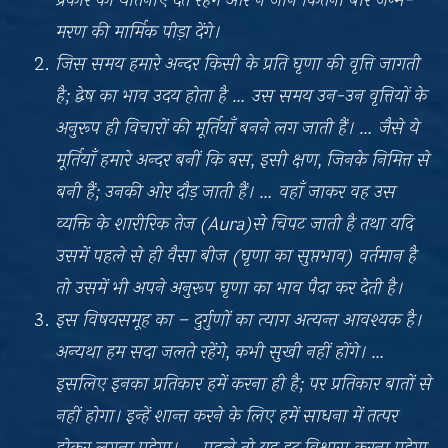
प्रकार की यातनाएँ देते रहेंगे और न जाने कितनी बार जन्म-
मरण की मार्मिक पीड़ा देंगे।
जिस समय हमारे अन्दर किसी के प्रति घृणा की वृत्ति जागती
है; द्वेष का भाव उदय होता है … उस समय उन-उन वृत्तियों के
अनुरूप ही विचारों की मूर्तियाँ बनने लग जाती हैं। … जैसे ये
मूर्तियाँ हमारे अन्दर बनीं कि बस, इसी क्षण, जिनके निमित्त से
बनी हैं; उनकी ओर दौड़ जाती हैं। … वहाँ जाकर वह उस
व्यक्ति के शारीरिक तेज (Aura)से चिपट जाती है तथा यदि
उसमें पहले से ही वैसा बीज (घृणा का सुप्तभाव) वर्तमान है
तो उसमें भी अपने अनुरूप घृणा का भाव पैदा कर देती है।
इस विषयसमूह का – दुर्गुणों का त्याग अत्यन्त आवश्यक है।
अन्यथा हम सदा जलते रहेंगे, कभी सुखी नहीं होंगे। …
इसलिए इनका प्रतिकार हमें करना ही है; पर प्रतिकार बातों से
नहीं होगा। इन्हें शान्त करने के लिए हमें साधना में तत्पर