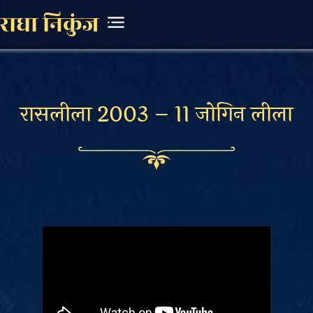
राधा निकुंज
चित्र संग्रह
लिखित सामग्री
रासलीला 2003 – 11 जोगिन लीला