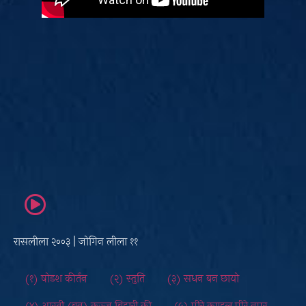
रासलीला २००३ | जोगिन लीला ११