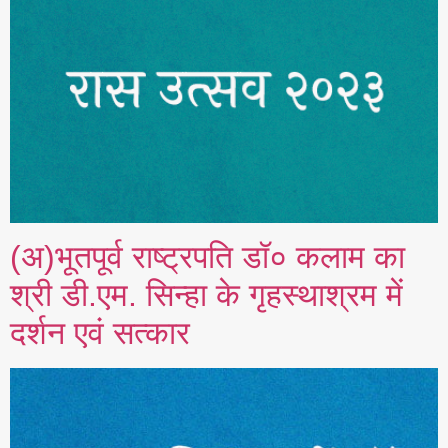
(अ)भूतपूर्व राष्ट्रपति डॉ० कलाम का
श्री डी.एम. सिन्हा के गृहस्थाश्रम में
दर्शन एवं सत्कार